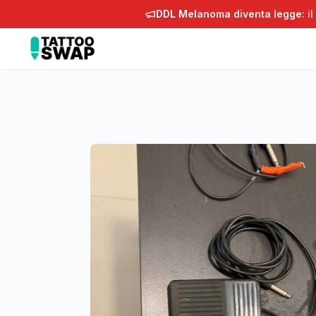
DDL Melanoma diventa legge:
il