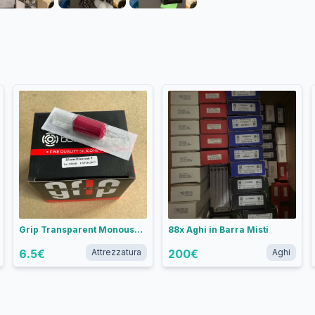
Grip Transparent Monouso BodySupply - DIAMOND VARIE MISURE
88x Aghi in Barra Misti
6.5
€
Attrezzatura
200
€
Aghi