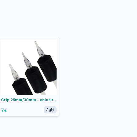
Grip 25mm/30mm - chiusura supply
7
€
Aghi