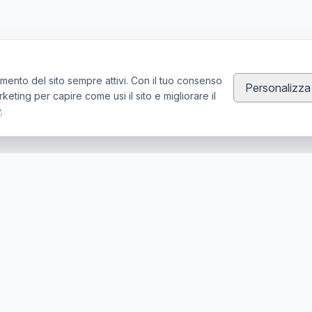
mento del sito sempre attivi. Con il tuo consenso
Personalizza
ting per capire come usi il sito e migliorare il
y
.
Canale Telegram TATTOOSWAP
Notifiche dei nuovi prodotti
er la compravendita di articoli usati per