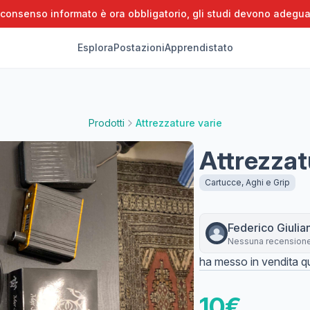
 consenso informato è ora obbligatorio, gli studi devono adegua
Esplora
Postazioni
Apprendistato
Prodotti
Attrezzature varie
Attrezzat
Cartucce, Aghi e Grip
Federico
Giulia
Nessuna recension
ha messo in vendita qu
10
€