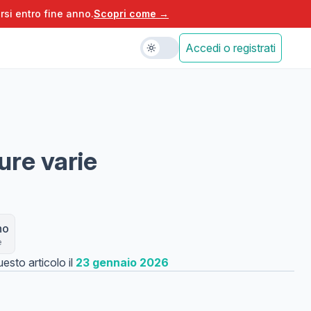
rsi entro fine anno.
Scopri come →
Accedi o registrati
ure varie
no
e
esto articolo il
23 gennaio 2026