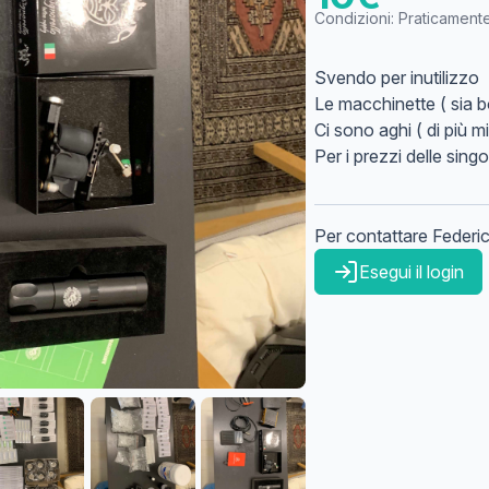
Condizioni:
Praticament
Svendo per inutilizzo
Le macchinette ( sia b
Ci sono aghi ( di più mi
Per i prezzi delle sing
Per contattare
Federi
Esegui il login