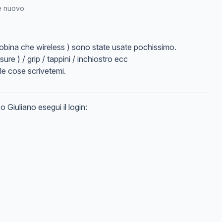
e nuovo
obina che wireless ) sono state usate pochissimo.
sure ) / grip / tappini / inchiostro ecc
ole cose scrivetemi.
co
Giuliano
esegui il login: