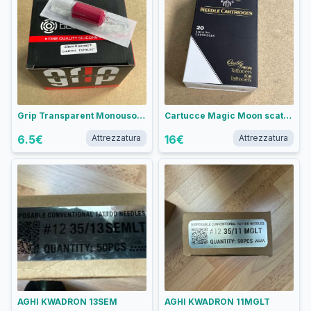
Grip Transparent Monouso BodySupply - DIAMOND VARIE MISURE
Cartucce Magic Moon scatola 20 pezzi - 9 magnum soft 0,35
6.5
€
Attrezzatura
16
€
Attrezzatura
AGHI KWADRON 13SEM
AGHI KWADRON 11MGLT