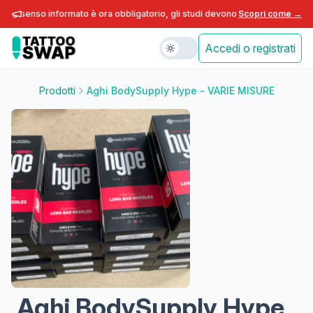
consenso informato è ora obbligatorio, gli studi devono adeguarsi entro fine
Scopri come →
Accedi o registrati
Prodotti
Aghi BodySupply Hype - VARIE MISURE
Aghi BodySupply Hype