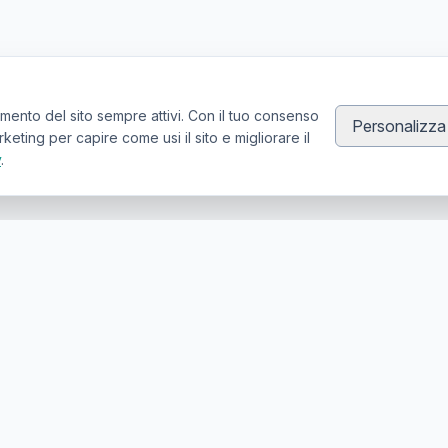
mento del sito sempre attivi. Con il tuo consenso
Personalizza
ting per capire come usi il sito e migliorare il
y
.
Canale Telegram TATTOOSWAP
Notifiche dei nuovi prodotti
er la compravendita di articoli usati per