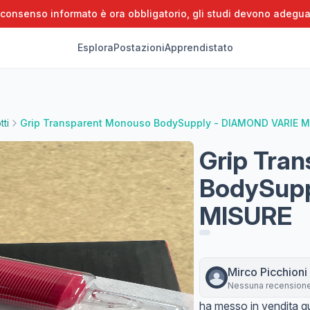
 consenso informato è ora obbligatorio, gli studi devono adegua
Esplora
Postazioni
Apprendistato
ti
Grip Transparent Monouso BodySupply - DIAMOND VARIE M
Grip Tra
BodySupp
MISURE
Mirco
Picchioni
Nessuna recension
ha messo in vendita qu