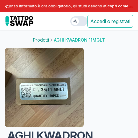
nsenso informato è ora obbligatorio, gli studi devono adeguarsi entro fine 
Scopri come →
Accedi o registrati
Prodotti
AGHI KWADRON 11MGLT
AGHI KWADRON