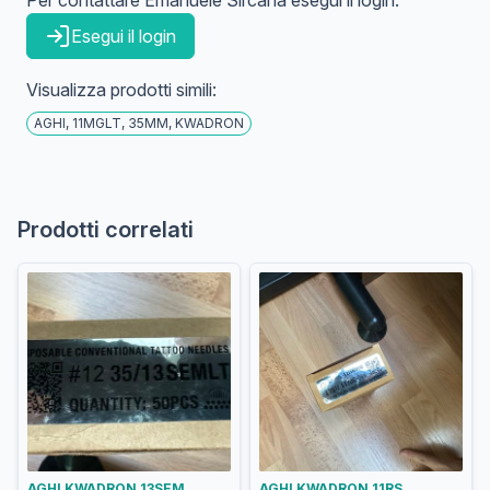
Per contattare
Emanuele
Sircana
esegui il login:
Esegui il login
Visualizza prodotti simili:
AGHI, 11MGLT, 35MM, KWADRON
Prodotti correlati
AGHI KWADRON 13SEM
AGHI KWADRON 11RS