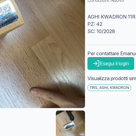
Condizioni:
Nuovo
AGHI KWADRON 11R
PZ: 42
SC: 10/2028
Per contattare
Emanu
Esegui il login
Visualizza prodotti simi
11RS, AGHI, KWADRON