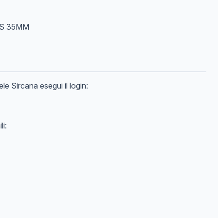
S 35MM
ele
Sircana
esegui il login:
li: