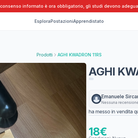
 consenso informato è ora obbligatorio, gli studi devono adegua
Esplora
Postazioni
Apprendistato
Prodotti
AGHI KWADRON 11RS
AGHI KW
Emanuele
Sirca
Nessuna recension
ha messo in vendita qu
18
€