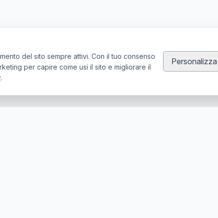
mento del sito sempre attivi. Con il tuo consenso
Personalizza
ting per capire come usi il sito e migliorare il
y
.
Canale Telegram TATTOOSWAP
Notifiche dei nuovi prodotti
er la compravendita di articoli usati per