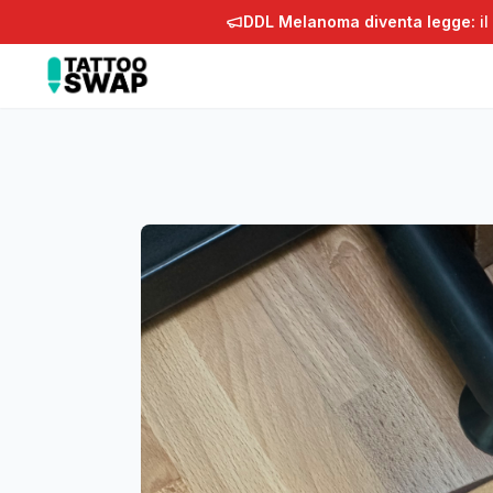
DDL Melanoma diventa legge:
il