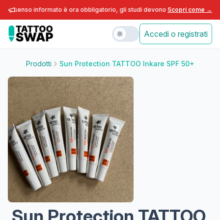
consenso informato è ora obbligatorio, gli studi devono adeguarsi entro fin
Scopri come →
Accedi o registrati
Prodotti
Sun Protection TATTOO Inkare SPF 50+
Sun Protection TATTOO