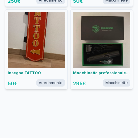
250
€
Arredamento
50
€
Macchinette
Insegna TATTOO
Macchinetta professionale per tattoo Dragonhawk
50
€
Arredamento
295
€
Macchinette