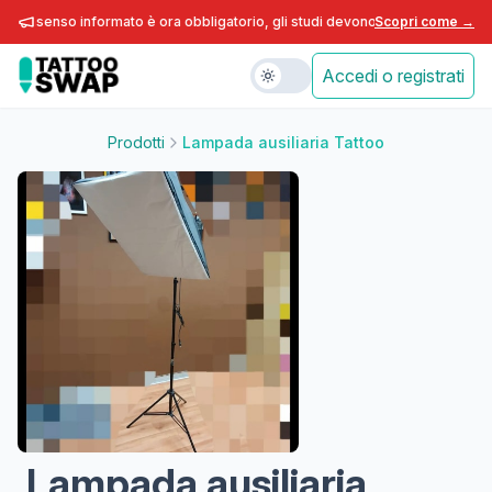
 consenso informato è ora obbligatorio, gli studi devono adeguarsi entro fin
Scopri come →
Accedi o registrati
Prodotti
Lampada ausiliaria Tattoo
Lampada ausiliaria