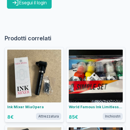
Esegui il login
Prodotti correlati
Ink Mixer MiaOpera
World Famous Ink Limitless Simple Color Set 5x30ml
8
€
Attrezzatura
85
€
Inchiostri