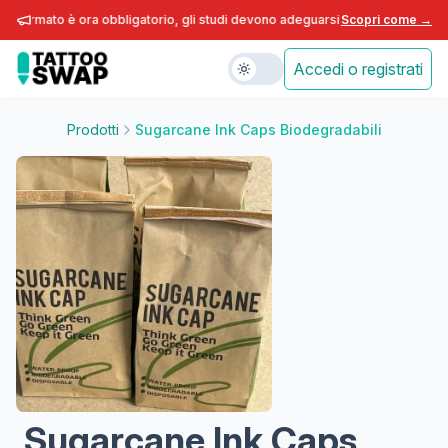
formato è ora obbligatorio, gli studi devono adeguarsi entro fine anno.
Scopri come →
Accedi o registrati
Prodotti
Sugarcane Ink Caps Biodegradabili
Sugarcane Ink Caps