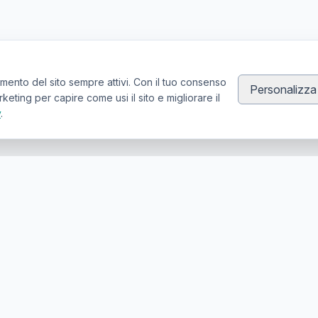
mento del sito sempre attivi. Con il tuo consenso
Personalizza
ting per capire come usi il sito e migliorare il
y
.
Canale Telegram TATTOOSWAP
Notifiche dei nuovi prodotti
er la compravendita di articoli usati per