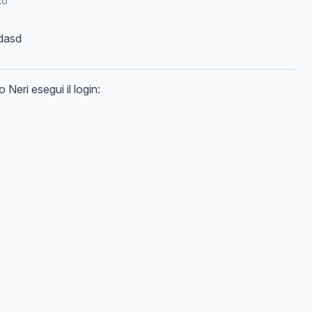
to
dasd
o
Neri
esegui il login: