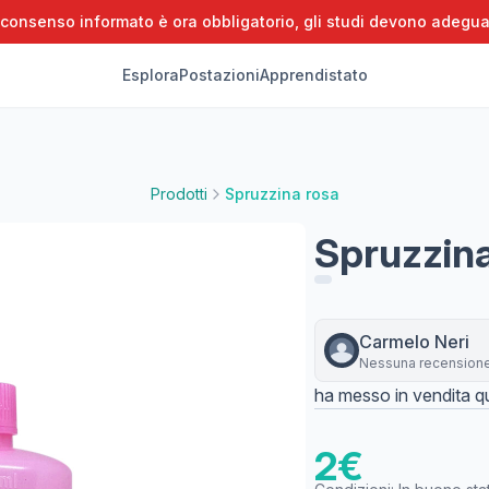
 consenso informato è ora obbligatorio, gli studi devono adegua
Esplora
Postazioni
Apprendistato
Prodotti
Spruzzina rosa
Spruzzina
Carmelo
Neri
Nessuna recension
ha messo in vendita qu
2
€