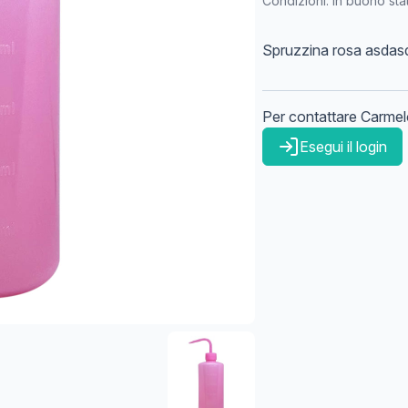
Condizioni:
In buono sta
Spruzzina rosa asdas
Per contattare
Carmel
Esegui il login