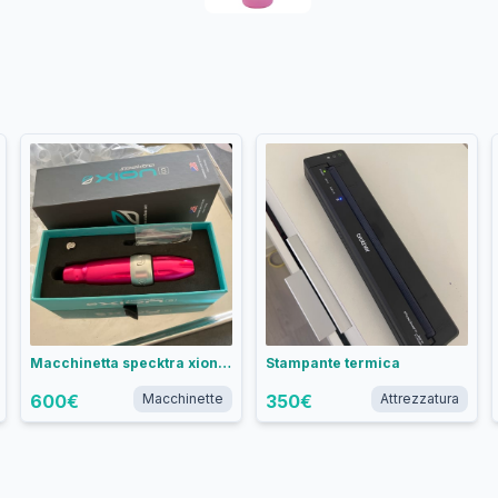
Macchinetta specktra xion s rosa
Stampante termica
600
€
Macchinette
350
€
Attrezzatura