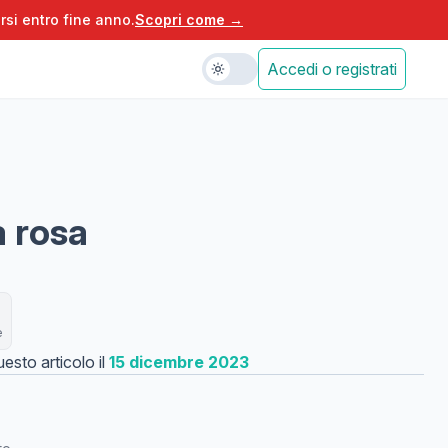
rsi entro fine anno.
Scopri come →
Accedi o registrati
 rosa
e
esto articolo il
15 dicembre 2023