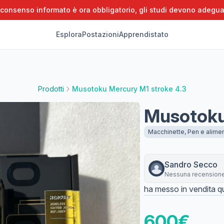
 consenso informato è ora obbligatorio, gli studi devono adegua
Esplora
Postazioni
Apprendistato
Prodotti
Musotoku Mercury M1 stroke 4.3
Musotoku
Macchinette, Pen e alimen
Sandro
Secco
Nessuna recension
ha messo in vendita qu
600
€