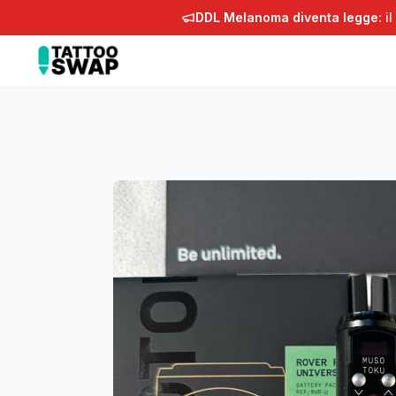
DDL Melanoma diventa legge:
il