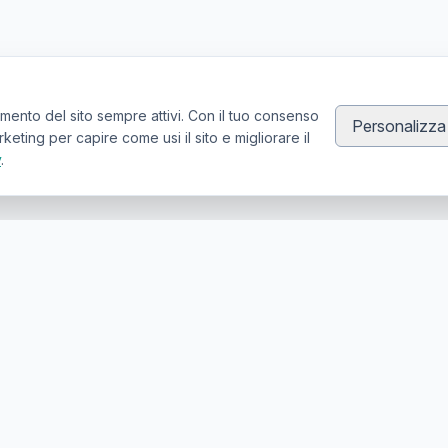
mento del sito sempre attivi. Con il tuo consenso
Personalizza
ting per capire come usi il sito e migliorare il
y
.
Canale Telegram TATTOOSWAP
Notifiche dei nuovi prodotti
er la compravendita di articoli usati per