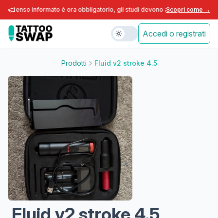
consenso informato è ora obbligatorio, gli studi devono adeguarsi entro fine
Scopri come →
Accedi o registrati
Prodotti
Fluid v2 stroke 4.5
Fluid v2 stroke 4.5