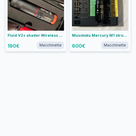
Fluid V2+ shader Wireless Tattoo Pen - Corsa 3.5 mm
Musotoku Mercury M1 stroke 4.3
190
€
Macchinette
600
€
Macchinette