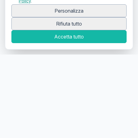
Policy
.
Personalizza
Rifiuta tutto
Accetta tutto
Canale Telegram TATTOOSWAP
Notifiche dei nuovi prodotti
Il primo
marketplace
geolocalizzato
per la
compravendita di articoli usati