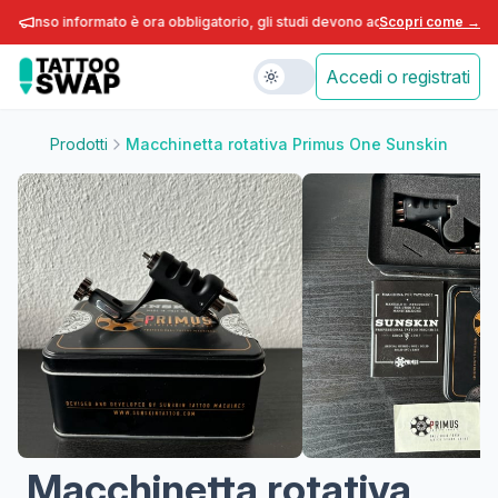
nsenso informato è ora obbligatorio, gli studi devono adeguarsi entro fine a
Scopri come →
Accedi o registrati
Prodotti
Macchinetta rotativa Primus One Sunskin
Macchinetta rotativa