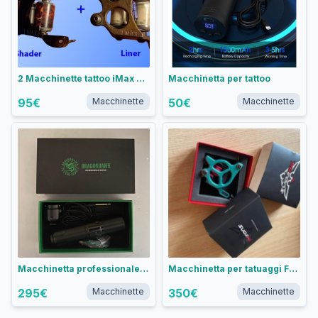
2 Macchinette tattoo iMax + omaggi
Macchinetta per tattoo
95
€
Macchinette
50
€
Macchinette
Macchinetta professionale per tattoo Dragonhawk
Macchinetta per tatuaggi FK Irons Galaxie III in Alluminio Schiuma Marina - Liner Convenzionale
295
€
Macchinette
350
€
Macchinette