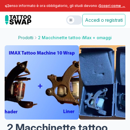
onsenso informato è ora obbligatorio, gli studi devono adeguarsi entro fine 
Scopri come →
Accedi o registrati
Prodotti
2 Macchinette tattoo iMax + omaggi
2 Macchinette tattoo