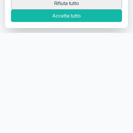
Rifiuta tutto
Accetta tutto
Canale Telegram TATTOOSWAP
Notifiche dei nuovi prodotti
Il primo
marketplace
geolocalizzato
per la
compravendita di articoli usati
per tatuatori
Tattooswap è una piattaforma di
compravendita di