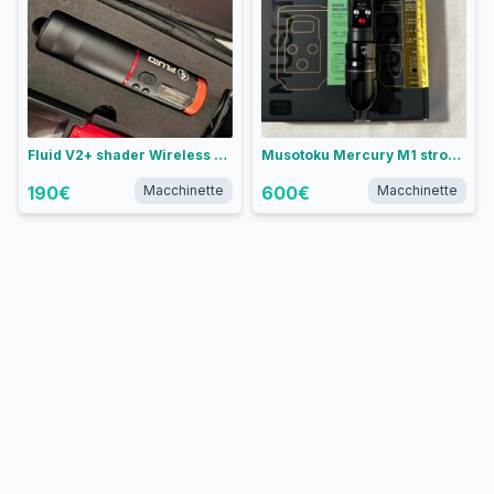
Fluid V2+ shader Wireless Tattoo Pen - Corsa 3.5 mm
Musotoku Mercury M1 stroke 4.3
190
€
Macchinette
600
€
Macchinette