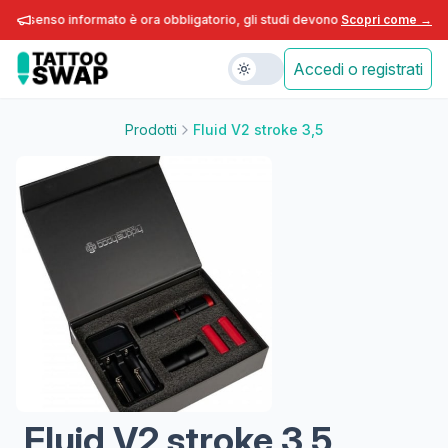
consenso informato è ora obbligatorio, gli studi devono adeguarsi entro fine
Scopri come →
Accedi o registrati
Prodotti
Fluid V2 stroke 3,5
Fluid V2 stroke 3,5