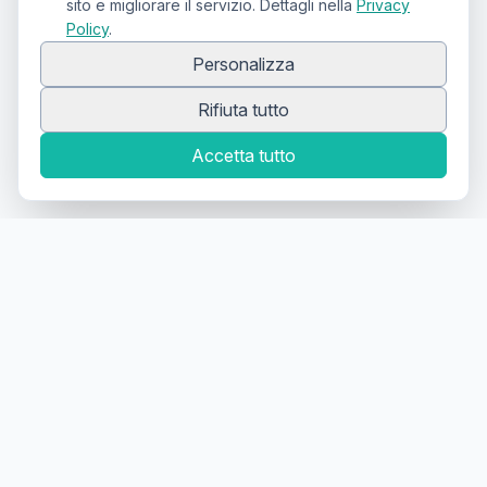
sito e migliorare il servizio. Dettagli nella
Privacy
Policy
.
Personalizza
Rifiuta tutto
Accetta tutto
Canale Telegram TATTOOSWAP
Notifiche dei nuovi prodotti
Il primo
marketplace
geolocalizzato
per la