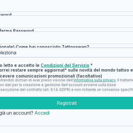
sword
ferma Password
ionale) Come hai conosciuto Tattooswap?
o letto e accetto le
Condizioni del Servizio
*
orrei restare sempre aggiornat* sulle novità del mondo tattoo e
icevere comunicazioni promozionali (facoltativo)
trandoti dichiari di aver preso visione dell'
informativa sulla privacy
. Il tratta
uoi dati per la creazione e gestione dell'account avviene sulla base
esecuzione del contratto (art. 6.1.b GDPR) e non richiede un consenso specifi
Registrati
già un account?
Accedi