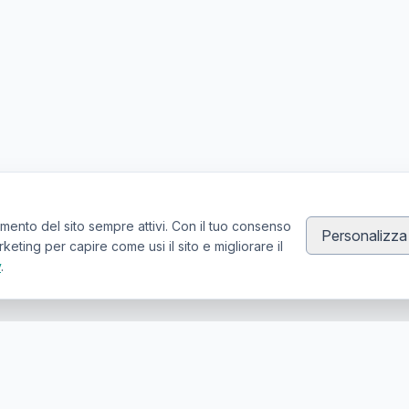
mento del sito sempre attivi. Con il tuo consenso
Personalizza
ting per capire come usi il sito e migliorare il
y
.
Canale Telegram TATTOOSWAP
Notifiche dei nuovi prodotti