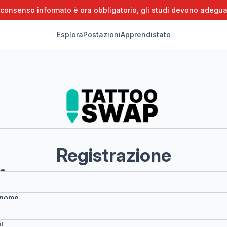
 consenso informato è ora obbligatorio, gli studi devono adegua
Esplora
Postazioni
Apprendistato
Registrazione
e
nome
l