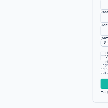
Pas
Con
(opz
H
V
r
Regis
dei t
dell'
Hai 