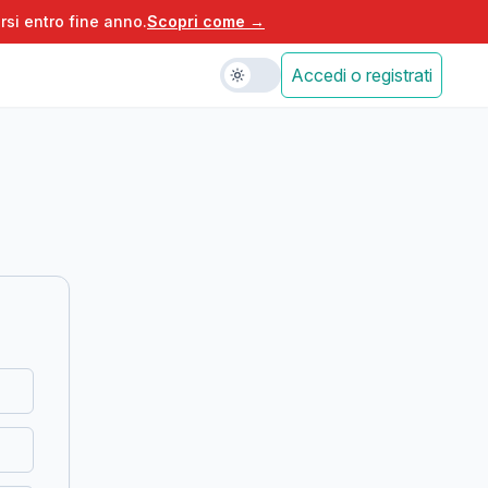
rsi entro fine anno.
Scopri come →
Accedi o registrati