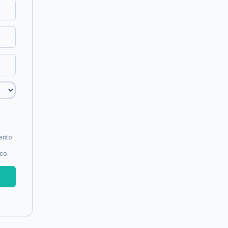
mento
co.