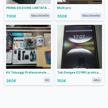
PRIMA EDIZIONE LIMITATA "Brigante" LETTERING Small-V Evolution Pro
Multi pro
700
€
Macchinette
350
€
Macchinette
Kit Tatuaggi Professionale Completo - Mast Fold 2 Pro + Accessori
Tab Doogee E3 PRO praticamente nuovo
360
€
Kit
150
€
Altro