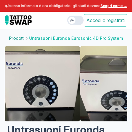
consenso informato è ora obbligatorio, gli studi devono adeguarsi entro fin
Scopri come →
Accedi o registrati
Prodotti
Untrasuoni Euronda Eurosonic 4D Pro System
Untrasuoni Euronda