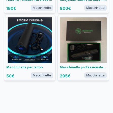
190
€
Macchinette
800
€
Macchinette
Macchinetta per tattoo
Macchinetta professionale per tattoo Dragonhawk
50
€
Macchinette
295
€
Macchinette