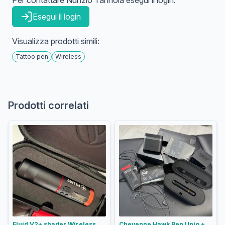
Per contattare
Nunzio
Tannoia
esegui il login:
Esegui il login
Visualizza prodotti simili:
Tattoo pen
Wireless
Prodotti correlati
Fluid V2+ shader Wireless Tattoo Pen - Corsa 3.5 mm
Cheyenne Hawk Pen Unio + Cheyenne PU III