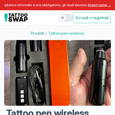
consenso informato è ora obbligatorio, gli studi devono adeguarsi entro fine
Scopri come →
Accedi o registrati
Prodotti
Tattoo pen wireless
Tattoo pen wireless