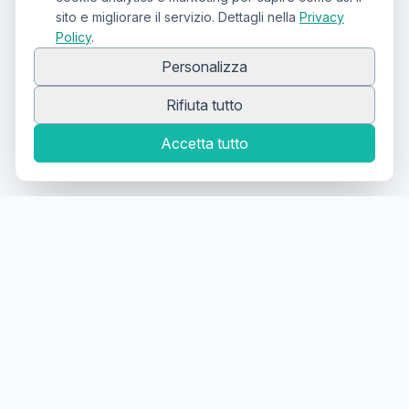
sito e migliorare il servizio. Dettagli nella
Privacy
Policy
.
Personalizza
Rifiuta tutto
Accetta tutto
Canale Telegram TATTOOSWAP
Notifiche dei nuovi prodotti
Il primo
marketplace
geolocalizzato
per la