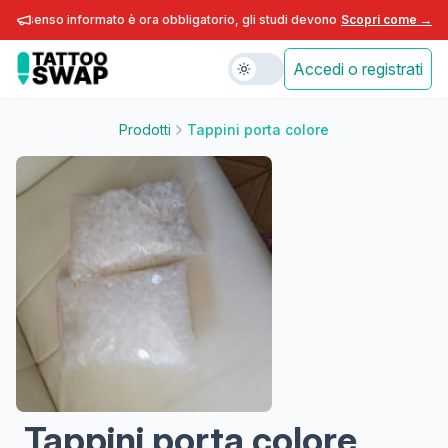
consenso informato è ora obbligatorio, gli studi devono adeguarsi entro fine
Scopri come →
Accedi o registrati
Prodotti
Tappini porta colore
Tappini porta colore