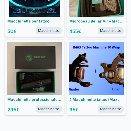
Macchinetta per tattoo
Microbeau Bellar Air – Macchina PMU – Stealth Codice: MB-BELLARAIR-STL/30
50
€
Macchinette
455
€
Macchinette
Macchinetta professionale per tattoo Dragonhawk
2 Macchinette tattoo iMax + omaggi
295
€
Macchinette
95
€
Macchinette