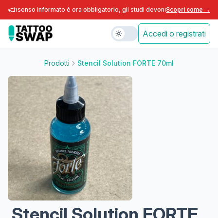
 consenso informato è ora obbligatorio, gli studi devono adeguarsi entro fin
Scopri come →
Accedi o registrati
Prodotti
Stencil Solution FORTE 70ml
Stencil Solution FORTE