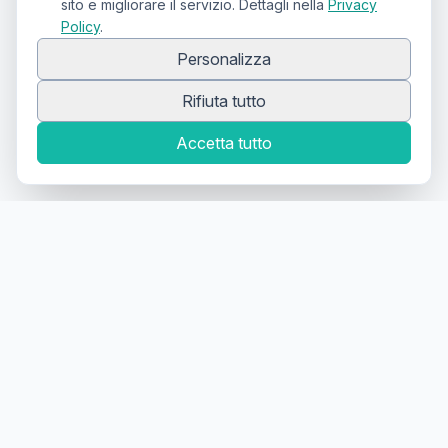
sito e migliorare il servizio. Dettagli nella
Privacy
Policy
.
Personalizza
Rifiuta tutto
Accetta tutto
Canale Telegram TATTOOSWAP
Notifiche dei nuovi prodotti
Il primo
marketplace
geolocalizzato
per la