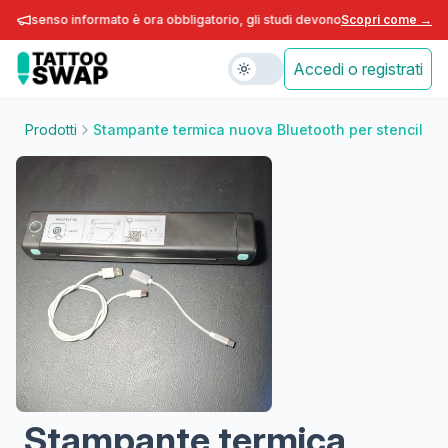
consenso informato è ora obbligatorio, gli studi devono adeguarsi entro fin
Scopri come →
Accedi o registrati
Prodotti
Stampante termica nuova Bluetooth per stencil
Stampante termica