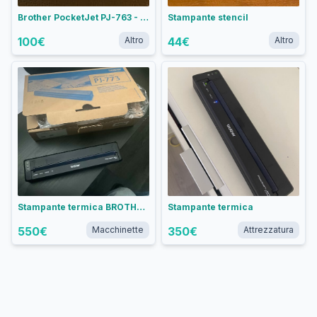
Brother PocketJet PJ-763 - Stampante termica portatile A4 Bluetooth/USB
Stampante stencil
100
€
Altro
44
€
Altro
Stampante termica BROTHER POCKET JET PJ-773
Stampante termica
550
€
Macchinette
350
€
Attrezzatura