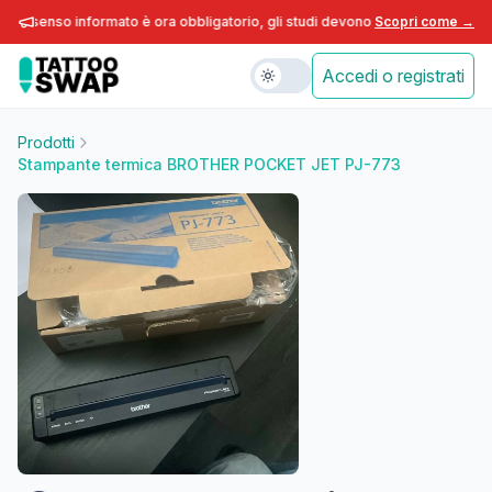
consenso informato è ora obbligatorio, gli studi devono adeguarsi entro fine
Scopri come →
Accedi o registrati
Prodotti
Stampante termica BROTHER POCKET JET PJ-773