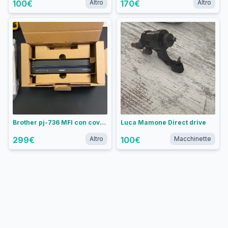
100
€
Altro
170
€
Altro
Brother pj-736 MFI con cover antiurto e case da viaggio
Luca Mamone Direct drive
299
€
Altro
100
€
Macchinette