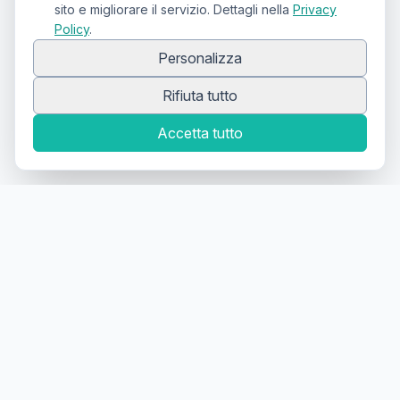
sito e migliorare il servizio. Dettagli nella
Privacy
Policy
.
Personalizza
Rifiuta tutto
Accetta tutto
Canale Telegram TATTOOSWAP
Notifiche dei nuovi prodotti
Il primo
marketplace
geolocalizzato
per la