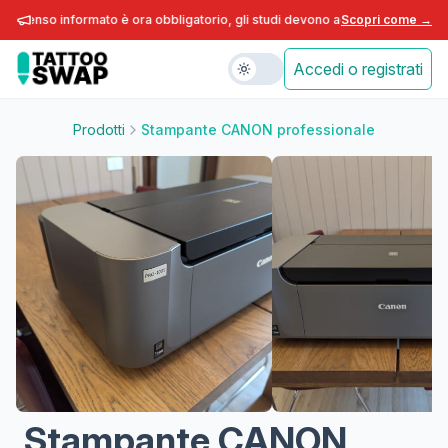
nsenso informato è ora obbligatorio, gli studi devono adeguarsi entro fine a
Scopri come →
Accedi o registrati
Prodotti
Stampante CANON professionale
Stampante CANON