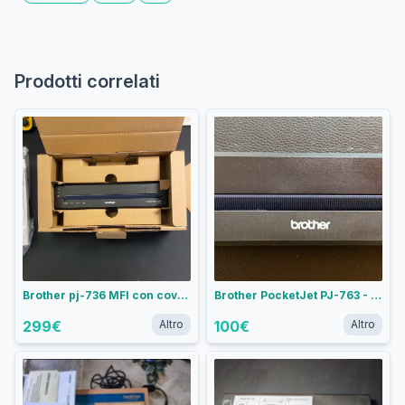
Prodotti correlati
Brother pj-736 MFI con cover antiurto e case da viaggio
Brother PocketJet PJ-763 - Stampante termica portatile A4 Bluetooth/USB
299
€
Altro
100
€
Altro