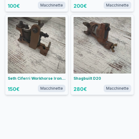
100
€
Macchinette
200
€
Macchinette
Seth Ciferri Workhorse Irons Weiner Dog liner
Shagbuilt D20
150
€
Macchinette
280
€
Macchinette