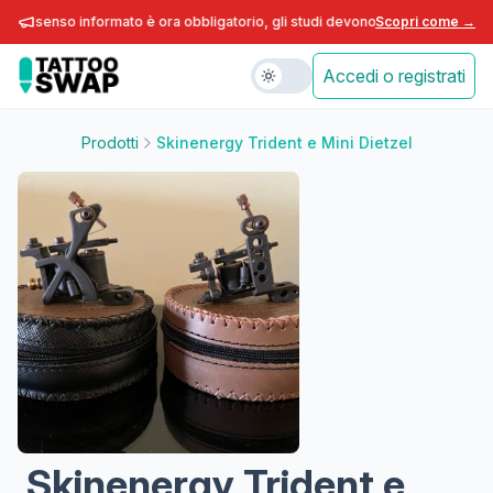
 consenso informato è ora obbligatorio, gli studi devono adeguarsi entro fin
Scopri come →
Accedi o registrati
Prodotti
Skinenergy Trident e Mini Dietzel
Skinenergy Trident e