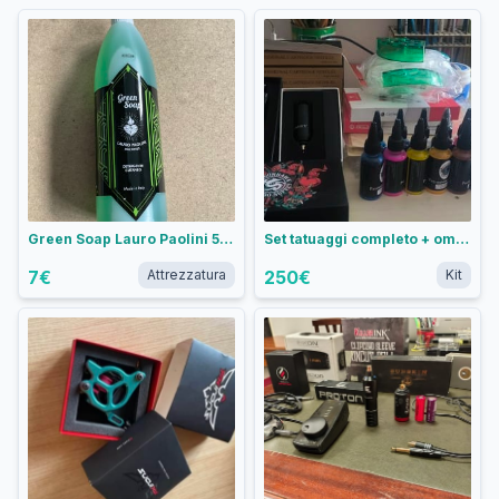
Green Soap Lauro Paolini 500ml
Set tatuaggi completo + omaggi
7
€
Attrezzatura
250
€
Kit