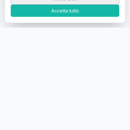
Accetta tutto
Canale Telegram TATTOOSWAP
Notifiche dei nuovi prodotti
Il primo
marketplace
geolocalizzato
per la
compravendita di articoli usati
per tatuatori
Tattooswap è una piattaforma di
compravendita di
articoli per tatuatori
fra tatuatori
. Se sei un tatuatore