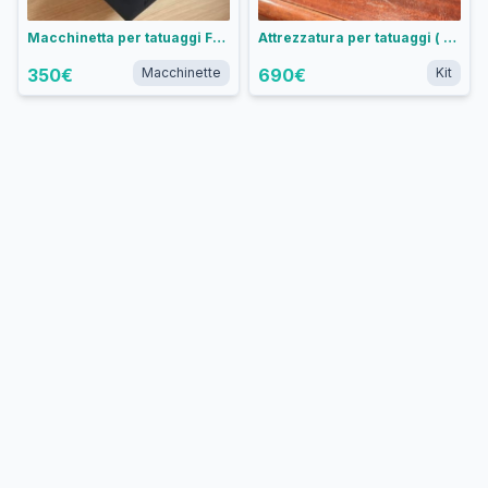
Macchinetta per tatuaggi FK Irons Galaxie III in Alluminio Schiuma Marina - Liner Convenzionale
Attrezzatura per tatuaggi ( 2 KIT )
350
€
Macchinette
690
€
Kit