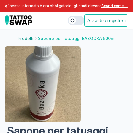
consenso informato è ora obbligatorio, gli studi devono adeguarsi entro fin
Scopri come →
Accedi o registrati
Prodotti
Sapone per tatuaggi BAZOOKA 500ml
Sapone per tatuaggi