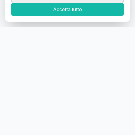
Accetta tutto
Canale Telegram TATTOOSWAP
Notifiche dei nuovi prodotti
Il primo
marketplace
geolocalizzato
per la
compravendita di articoli usati
per tatuatori
Tattooswap è una piattaforma di
compravendita di
articoli per tatuatori
fra tatuatori
. Se sei un tatuatore