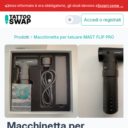
nsenso informato è ora obbligatorio, gli studi devono adeguarsi entro fine a
Scopri come →
Accedi o registrati
Prodotti
Macchinetta per tatuare MAST FLIP PRO
Macchinetta per