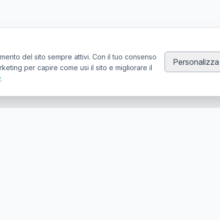
mento del sito sempre attivi. Con il tuo consenso
Personalizza
ting per capire come usi il sito e migliorare il
y
.
Canale Telegram TATTOOSWAP
Notifiche dei nuovi prodotti
er la compravendita di articoli usati per