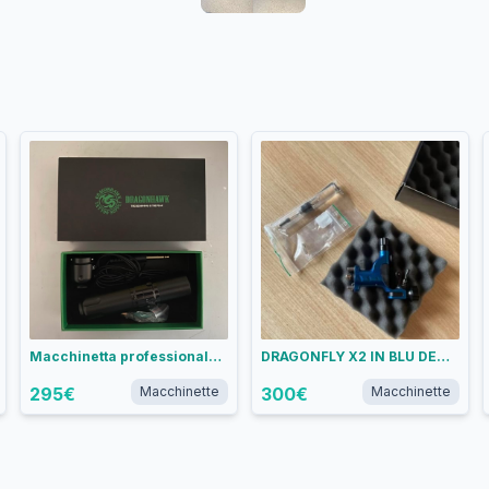
Macchinetta professionale per tattoo Dragonhawk
DRAGONFLY X2 IN BLU DEMONIACO USATA POCHISSIME VOLTE
295
€
Macchinette
300
€
Macchinette