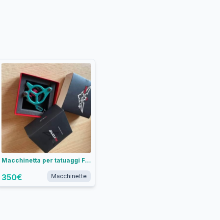
Macchinetta per tatuaggi FK Irons Galaxie III in Alluminio Schiuma Marina - Liner Convenzionale
350
€
Macchinette