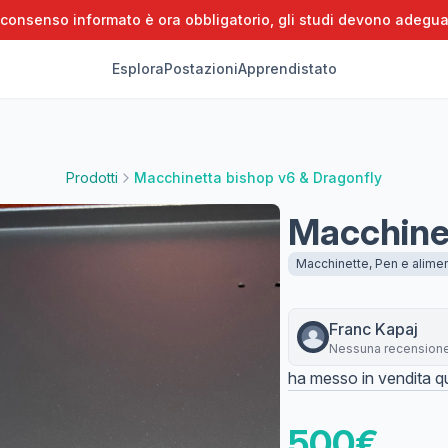
 consenso informato è ora obbligatorio, gli studi devono adegua
Esplora
Postazioni
Apprendistato
Prodotti
Macchinetta bishop v6 & Dragonfly
Macchinet
Macchinette, Pen e alimen
Franc
Kapaj
Nessuna recension
ha messo in vendita qu
500
€