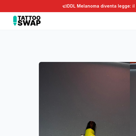
DDL Melanoma diventa legge:
il