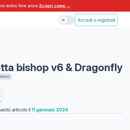
rsi entro fine anno.
Scopri come →
Accedi o registrati
ta bishop v6 & Dragonfly
tatori
e
esto articolo il
11 gennaio 2024