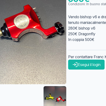
Condizioni:
In buono sta
Vendo bishop v6 e drag
tenuto maniacalmente
280€ bishop v6
250€ Dragonfly
In coppia 500€
Per contattare
Franc
Esegui il login