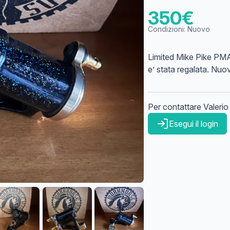
350
€
Condizioni:
Nuovo
Limited Mike Pike PMA 
e’ stata regalata. Nuo
Per contattare
Valerio
Esegui il login