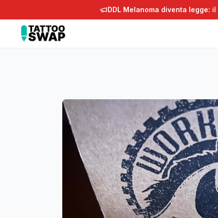
DDL Melanoma diventa legge:
il