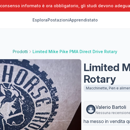
 consenso informato è ora obbligatorio, gli studi devono adegua
Esplora
Postazioni
Apprendistato
Prodotti
Limited Mike Pike PMA Direct Drive Rotary
Limited M
Rotary
Macchinette, Pen e alimen
Valerio
Bartoli
Nessuna recension
ha messo in vendita qu