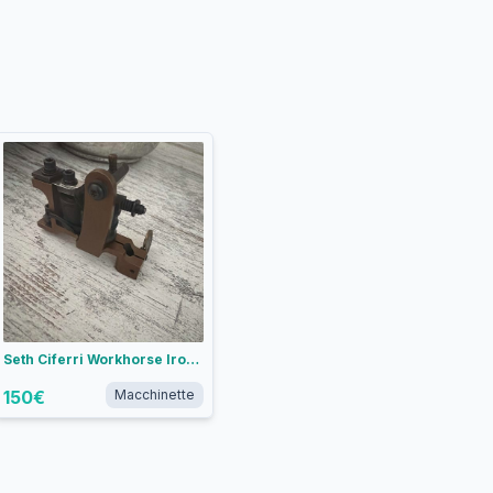
Seth Ciferri Workhorse Irons Weiner Dog liner
150
€
Macchinette