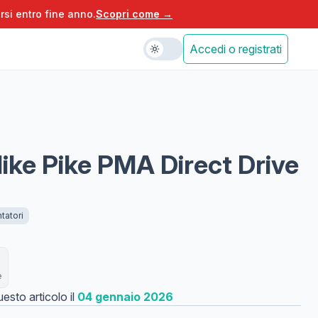
rsi entro fine anno.
Scopri come →
Accedi o registrati
ike Pike PMA Direct Drive
tatori
e
esto articolo il
04 gennaio 2026