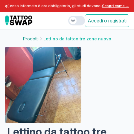
onsenso informato è ora obbligatorio, gli studi devono adeguarsi entro fine
Scopri come →
Accedi o registrati
Prodotti
Lettino da tattoo tre zone nuovo
Lettino da tattoo tre