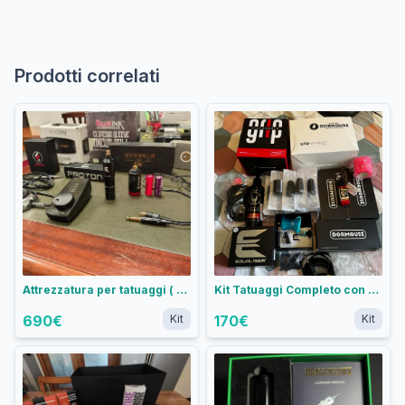
Prodotti correlati
Attrezzatura per tatuaggi ( 2 KIT )
Kit Tatuaggi Completo con Macchinetta Equaliser Ergo + Aghi e Grip e Accessori
690
€
Kit
170
€
Kit