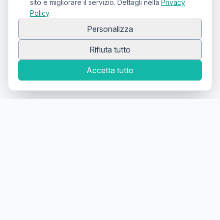
sito e migliorare il servizio. Dettagli nella
Privacy
Policy
.
Personalizza
Rifiuta tutto
Accetta tutto
Canale Telegram TATTOOSWAP
Notifiche dei nuovi prodotti
Il primo
marketplace
geolocalizzato
per la