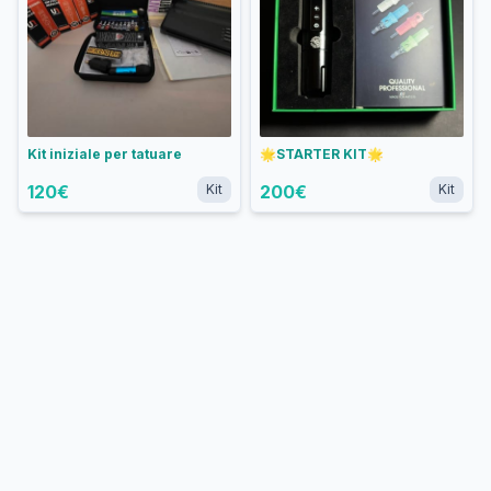
Kit iniziale per tatuare
🌟STARTER KIT🌟
120
€
Kit
200
€
Kit