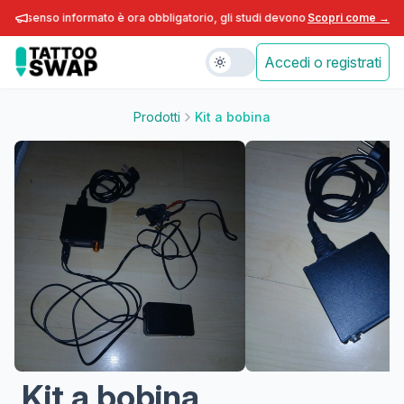
consenso informato è ora obbligatorio, gli studi devono adeguarsi entro fine
Scopri come →
Accedi o registrati
Prodotti
Kit a bobina
Kit a bobina