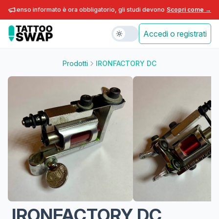
onsenso informato è ora obbligatorio, gli studi devono adeguarsi entro fine
Scopri come →
Accedi o registrati
Prodotti
IRONFACTORY DC
IRONFACTORY DC