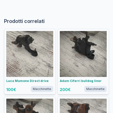
Prodotti correlati
Luca Mamone Direct drive
Adam Ciferri bulldog liner
100
€
Macchinette
200
€
Macchinette