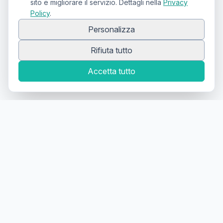
sito e migliorare il servizio. Dettagli nella
Privacy
Policy
.
Personalizza
Rifiuta tutto
Accetta tutto
Canale Telegram TATTOOSWAP
Notifiche dei nuovi prodotti
Il primo
marketplace
geolocalizzato
per la