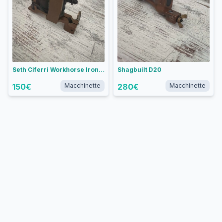
Seth Ciferri Workhorse Irons Weiner Dog liner
Shagbuilt D20
150
€
Macchinette
280
€
Macchinette