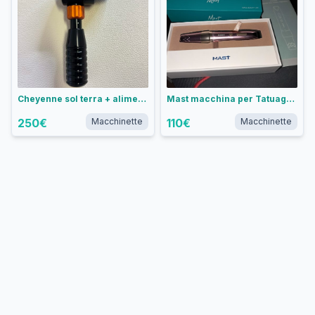
Cheyenne sol terra + alimentatore critical
Mast macchina per Tatuaggio P60 WQP053-1, Pink
250
€
Macchinette
110
€
Macchinette