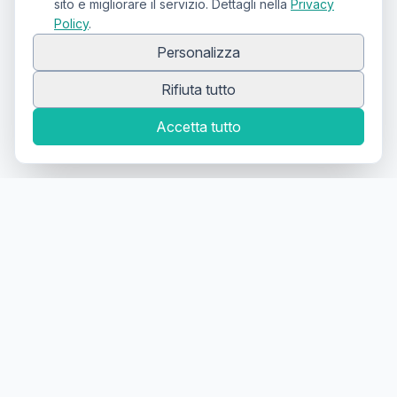
sito e migliorare il servizio. Dettagli nella
Privacy
Policy
.
Personalizza
Rifiuta tutto
Accetta tutto
Canale Telegram TATTOOSWAP
Notifiche dei nuovi prodotti
Il primo
marketplace
geolocalizzato
per la