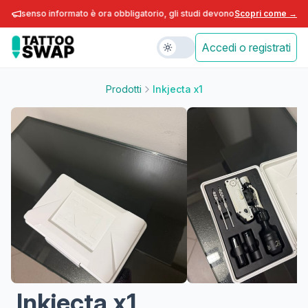
consenso informato è ora obbligatorio, gli studi devono adeguarsi entro fin
Scopri come →
Accedi o registrati
Prodotti
Inkjecta x1
Inkjecta x1