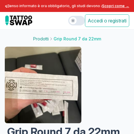
onsenso informato è ora obbligatorio, gli studi devono adeguarsi entro fine
Scopri come →
Accedi o registrati
Prodotti
Grip Round 7 da 22mm
Grip Round 7 da 22mm