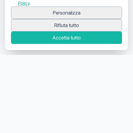
Policy
.
Personalizza
Rifiuta tutto
Accetta tutto
Canale Telegram TATTOOSWAP
Notifiche dei nuovi prodotti
Il primo
marketplace
geolocalizzato
per la
compravendita di articoli usati