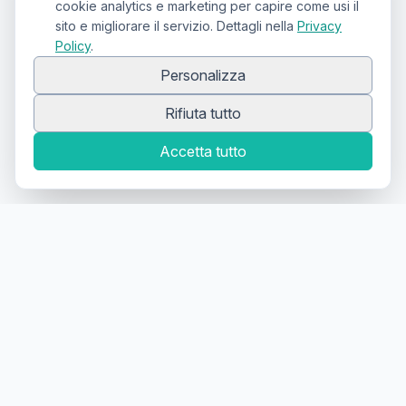
cookie analytics e marketing per capire come usi il
sito e migliorare il servizio. Dettagli nella
Privacy
Policy
.
Personalizza
Rifiuta tutto
Accetta tutto
Canale Telegram TATTOOSWAP
Notifiche dei nuovi prodotti
Il primo
marketplace
geolocalizzato
per la