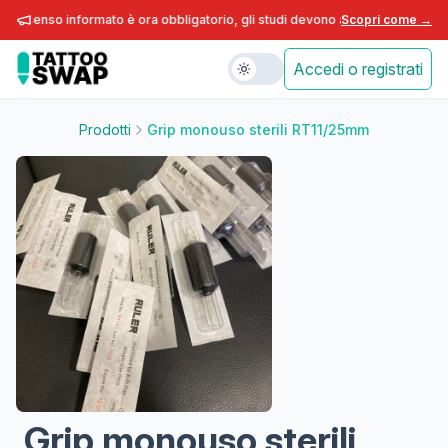
consenso informato è ora obbligatorio, gli studi devono adeguarsi entro fine
Scopri come →
Accedi o registrati
Prodotti
Grip monouso sterili RT11/25mm
Grip monouso sterili