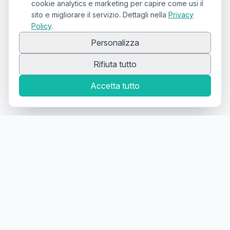
cookie analytics e marketing per capire come usi il
sito e migliorare il servizio. Dettagli nella
Privacy
Policy
.
Personalizza
Rifiuta tutto
Accetta tutto
Canale Telegram TATTOOSWAP
Notifiche dei nuovi prodotti
Il primo
marketplace
geolocalizzato
per la