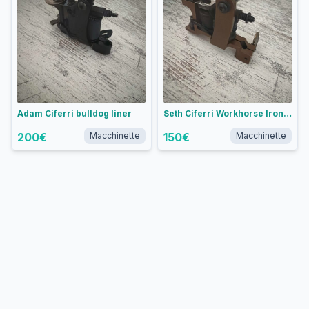
Adam Ciferri bulldog liner
Seth Ciferri Workhorse Irons Weiner Dog liner
200
€
Macchinette
150
€
Macchinette