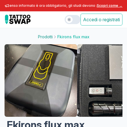
onsenso informato è ora obbligatorio, gli studi devono adeguarsi entro fine
Scopri come →
Accedi o registrati
Prodotti
Fkirons flux max
Fkirons flux max