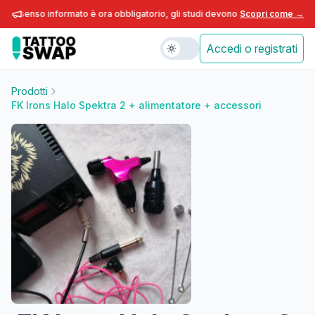
consenso informato è ora obbligatorio, gli studi devono adeguarsi entro fine
Scopri come →
Accedi o registrati
Prodotti
FK Irons Halo Spektra 2 + alimentatore + accessori