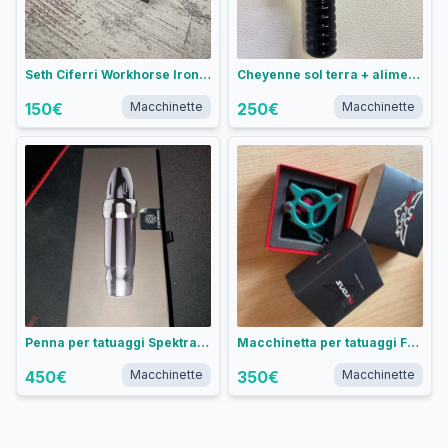
Seth Ciferri Workhorse Irons Weiner Dog liner
Cheyenne sol terra + alimentatore critical
150
€
Macchinette
250
€
Macchinette
Penna per tatuaggi Spektra Xion e batteria Forge 2
Macchinetta per tatuaggi FK Irons Galaxie III in Alluminio Schiuma Marina - Liner Convenzionale
450
€
Macchinette
350
€
Macchinette