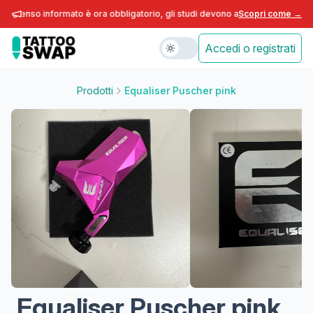
nsenso informato è ora obbligatorio, gli studi devono adeguarsi entro fine 
Scopri come →
Accedi o registrati
Prodotti
Equaliser Puscher pink
Equaliser Puscher pink