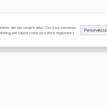
mento del sito sempre attivi. Con il tuo consenso
Personalizza
ting per capire come usi il sito e migliorare il
y
.
Canale Telegram TATTOOSWAP
Notifiche dei nuovi prodotti
er la compravendita di articoli usati per