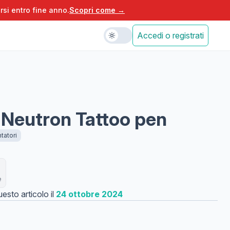
rsi entro fine anno.
Scopri come →
Accedi o registrati
 Neutron Tattoo pen
tatori
e
esto articolo il
24 ottobre 2024