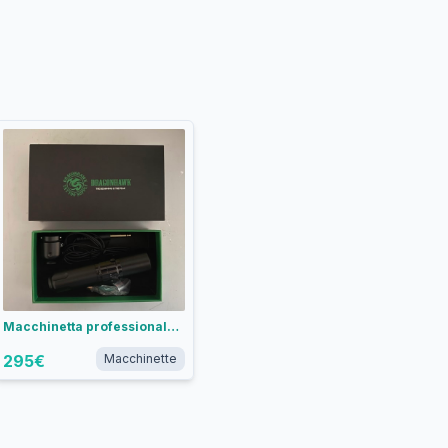
Macchinetta professionale per tattoo Dragonhawk
295
€
Macchinette