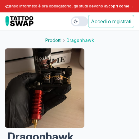
onsenso informato è ora obbligatorio, gli studi devono adeguarsi entro fine 
Scopri come →
Accedi o registrati
Prodotti
Dragonhawk
Dragonhawk