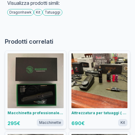
Visualizza prodotti simili:
Dragonhawk
Kit
Tatuaggi
Prodotti correlati
Macchinetta professionale per tattoo Dragonhawk
Attrezzatura per tatuaggi ( 2 KIT )
295
€
Macchinette
690
€
Kit