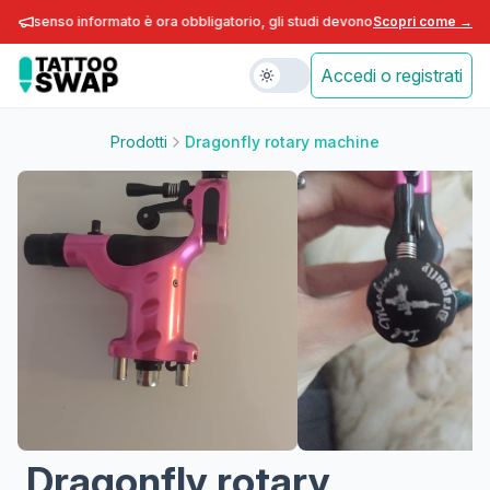
consenso informato è ora obbligatorio, gli studi devono adeguarsi entro fine
Scopri come →
Accedi o registrati
Prodotti
Dragonfly rotary machine
Dragonfly rotary