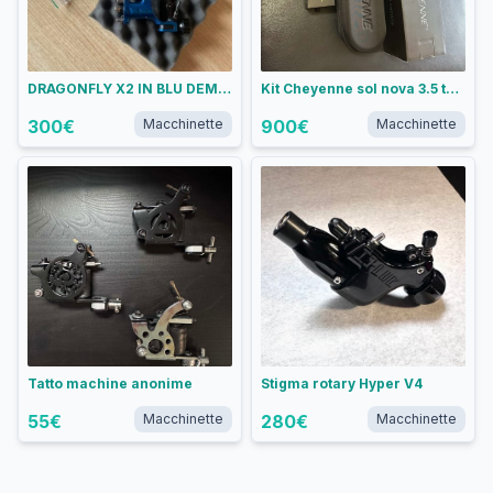
DRAGONFLY X2 IN BLU DEMONIACO USATA POCHISSIME VOLTE
Kit Cheyenne sol nova 3.5 tattoo machine+alimentatore+batteria critical
300
€
Macchinette
900
€
Macchinette
Tatto machine anonime
Stigma rotary Hyper V4
55
€
Macchinette
280
€
Macchinette