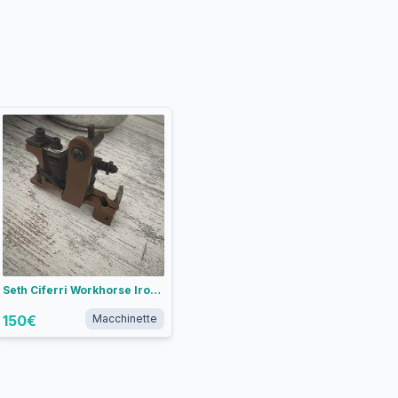
Seth Ciferri Workhorse Irons Weiner Dog liner
150
€
Macchinette