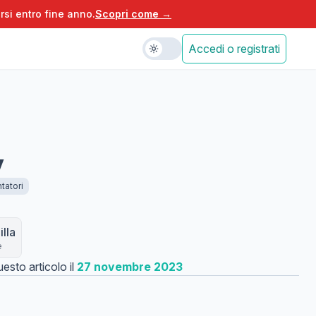
rsi entro fine anno.
Scopri come →
Accedi o registrati
y
tatori
lla
e
esto articolo il
27 novembre 2023