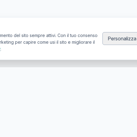
mento del sito sempre attivi. Con il tuo consenso
Personalizza
ting per capire come usi il sito e migliorare il
y
.
Canale Telegram TATTOOSWAP
Notifiche dei nuovi prodotti
er la compravendita di articoli usati per