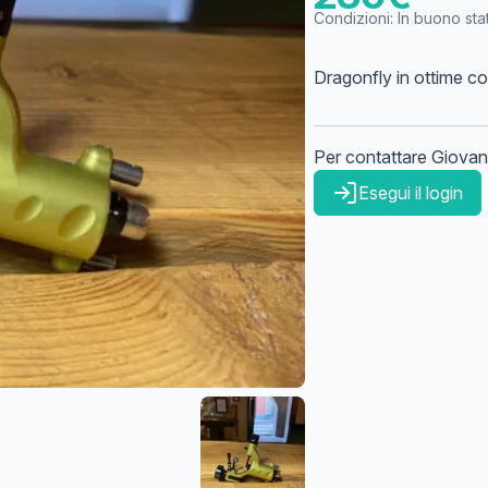
Condizioni:
In buono sta
Dragonfly in ottime c
Per contattare
Giovan
Esegui il login