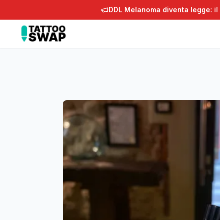
DDL Melanoma diventa legge:
il