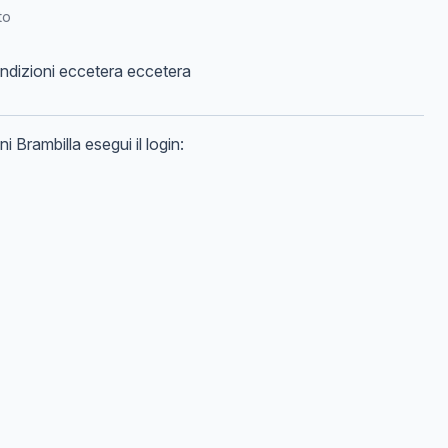
to
ondizioni eccetera eccetera
ni
Brambilla
esegui il login: