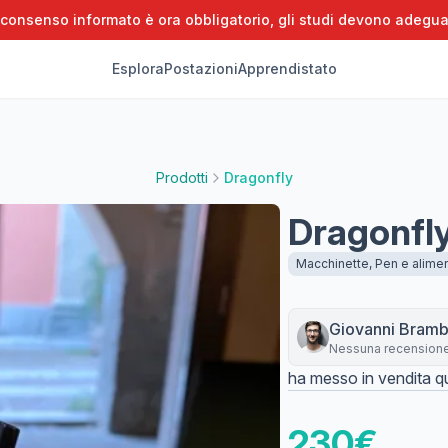
 consenso informato è ora obbligatorio, gli studi devono adegua
Esplora
Postazioni
Apprendistato
Prodotti
Dragonfly
Dragonfl
Macchinette, Pen e alimen
Giovanni
Brambi
Nessuna recension
ha messo in vendita qu
230
€