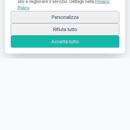
sito e migliorare il servizio. Dettagli nella
Privacy
Policy
.
Personalizza
Rifiuta tutto
Accetta tutto
Canale Telegram TATTOOSWAP
Notifiche dei nuovi prodotti
Il primo
marketplace
geolocalizzato
per la