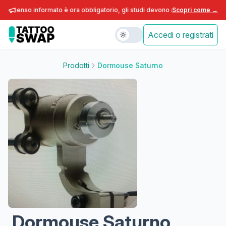
consenso informato è ora obbligatorio, gli studi devono adeguarsi entro fine
Scopri come →
Accedi o registrati
Prodotti
Dormouse Saturno
Dormouse Saturno