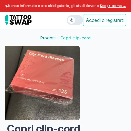
consenso informato è ora obbligatorio, gli studi devono adeguarsi entro fine
Scopri come →
Accedi o registrati
Prodotti
Copri clip-cord
Copri clip-cord