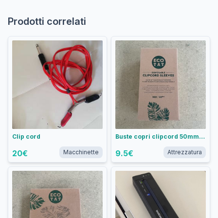
Prodotti correlati
Clip cord
Buste copri clipcord 50mm - Scatola 250 pezzi
20
€
Macchinette
9.5
€
Attrezzatura