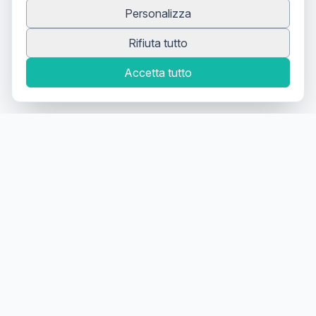
Personalizza
Rifiuta tutto
Accetta tutto
Canale Telegram TATTOOSWAP
Notifiche dei nuovi prodotti
Il primo
marketplace
geolocalizzato
per la
compravendita di articoli usati
per tatuatori