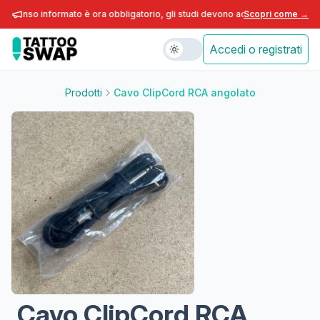
nsenso informato è ora obbligatorio, gli studi devono adeguarsi entro fine a
Scopri come →
Accedi o registrati
Prodotti
Cavo ClipCord RCA angolato
Cavo ClipCord RCA