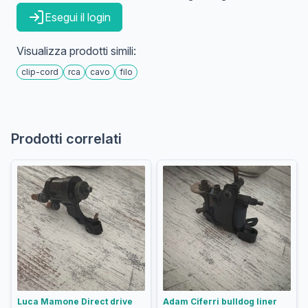
Esegui il login
Visualizza prodotti simili:
clip-cord
rca
cavo
filo
Prodotti correlati
Luca Mamone Direct drive
Adam Ciferri bulldog liner