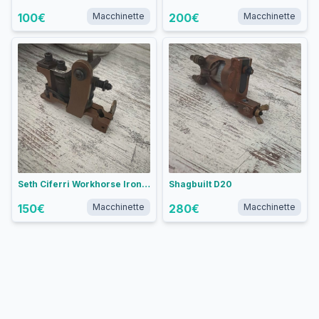
100
€
Macchinette
200
€
Macchinette
Seth Ciferri Workhorse Irons Weiner Dog liner
Shagbuilt D20
150
€
Macchinette
280
€
Macchinette