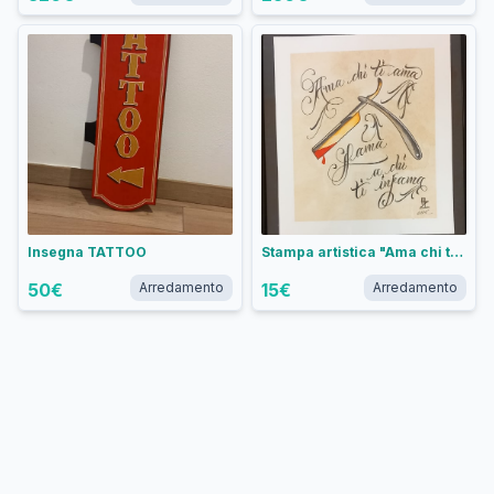
Insegna TATTOO
Stampa artistica "Ama chi ti ama e lama a chi ti infama"
50
€
Arredamento
15
€
Arredamento