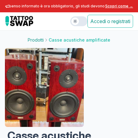
 consenso informato è ora obbligatorio, gli studi devono adeguarsi entro fin
Scopri come →
Accedi o registrati
Prodotti
Casse acustiche amplificate
Casse acustiche