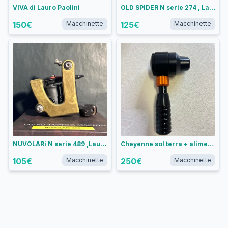
VIVA di Lauro Paolini
OLD SPIDER N serie 274 , Lauro Paolini
150
€
Macchinette
125
€
Macchinette
NUVOLARi N serie 489 ,Lauro Paolini
Cheyenne sol terra + alimentatore critical
105
€
Macchinette
250
€
Macchinette