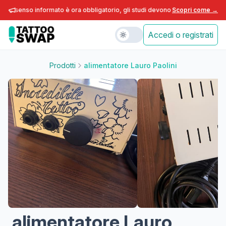
consenso informato è ora obbligatorio, gli studi devono adeguarsi entro fine
Scopri come →
Accedi o registrati
Prodotti
alimentatore Lauro Paolini
alimentatore Lauro