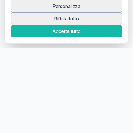
Personalizza
Rifiuta tutto
Accetta tutto
Canale Telegram TATTOOSWAP
Notifiche dei nuovi prodotti
Il primo
marketplace
geolocalizzato
per la
compravendita di articoli usati
per tatuatori